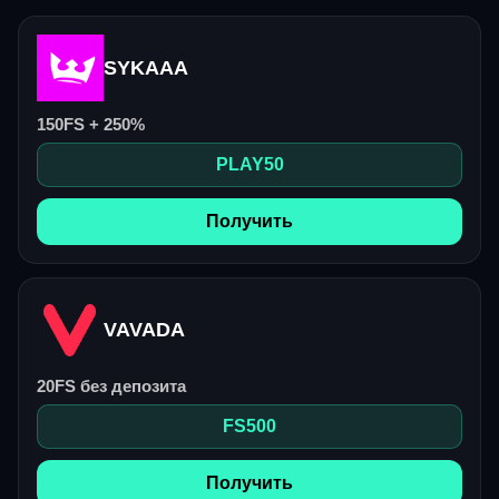
SYKAAA
150FS + 250%
PLAY50
Получить
VAVADA
20FS без депозита
FS500
Получить