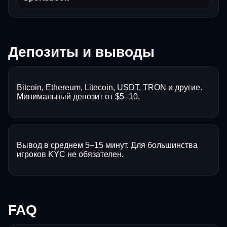
Депозиты и выводы
Bitcoin, Ethereum, Litecoin, USDT, TRON и другие.
Минимальный депозит от $5–10.
Вывод в среднем 5–15 минут. Для большинства
игроков KYC не обязателен.
FAQ