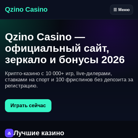
Qzino Casino
☰ Меню
Qzino Casino —
официальный сайт,
зеркало и бонусы 2026
Крипто-казино с 10 000+ игр, live-дилерами,
ставками на спорт и 100 фриспинов без депозита за
регистрацию.
Играть сейчас
Лучшие казино