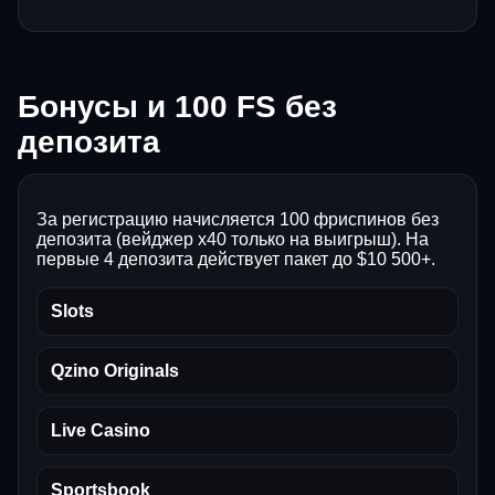
Бонусы и 100 FS без
депозита
За регистрацию начисляется 100 фриспинов без
депозита (вейджер x40 только на выигрыш). На
первые 4 депозита действует пакет до $10 500+.
Slots
Qzino Originals
Live Casino
Sportsbook