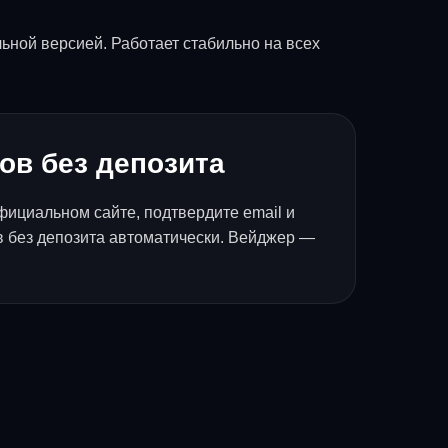
ьной версией. Работает стабильно на всех
ов без депозита
фициальном сайте, подтвердите email и
 без депозита автоматически. Вейджер —