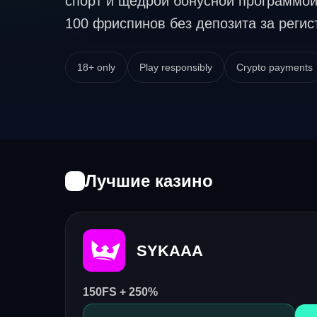
спорт и щедрой бонусной программой
100 фриспинов без депозита за регис
18+ only
Play responsibly
Crypto payments
Лучшие казино
SYKAAA
150FS + 250%