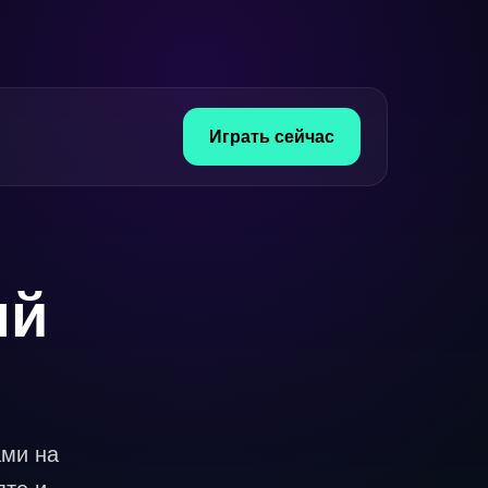
Играть сейчас
ый
ами на