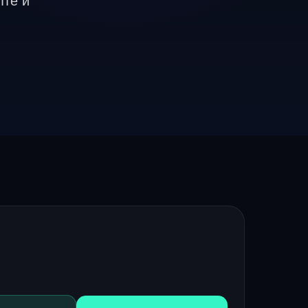
пте и