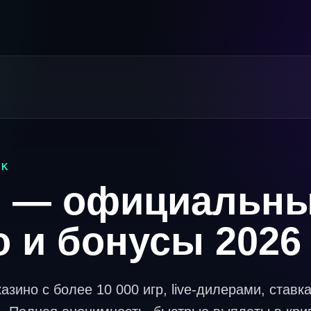
OK
no — официальн
о и бонусы 2026
зино с более 10 000 игр, live-дилерами, ставк