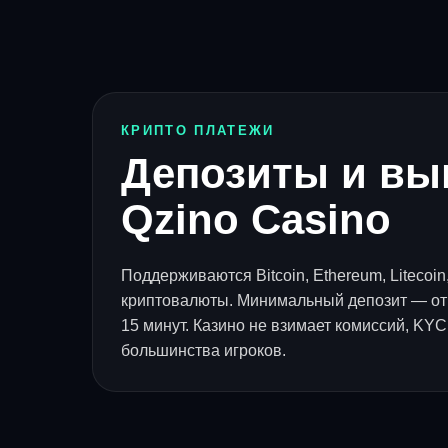
КРИПТО ПЛАТЕЖИ
Депозиты и вы
Qzino Casino
Поддерживаются Bitcoin, Ethereum, Litecoi
криптовалюты. Минимальный депозит — от 
15 минут. Казино не взимает комиссий, KYC
большинства игроков.