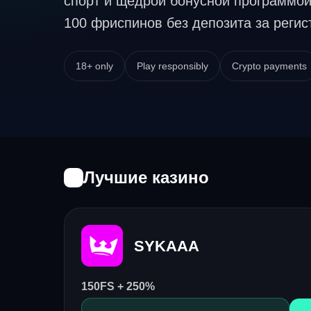
спорт и щедрой бонусной программой
100 фриспинов без депозита за регис
18+ only
Play responsibly
Crypto payments
Лучшие казино
SYKAAA
150FS + 250%