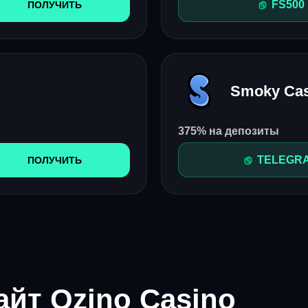
FS500
ПОЛУЧИТЬ
Smoky Cas
375% на депозиты
TELEGR
ПОЛУЧИТЬ
йт Qzino Casino