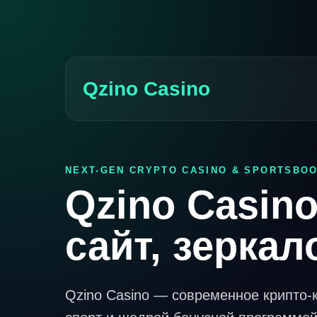
Qzino Casino
NEXT-GEN CRYPTO CASINO & SPORTSBO
Qzino Casi
сайт, зеркал
Qzino Casino — современное крипто-ка