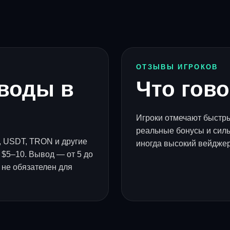
ОТЗЫВЫ ИГРОКОВ
воды в
Что гово
Игроки отмечают быстр
реальные бонусы и сил
n, USDT, TRON и другие
иногда высокий вейджер
$5–10. Вывод — от 5 до
 не обязателен для