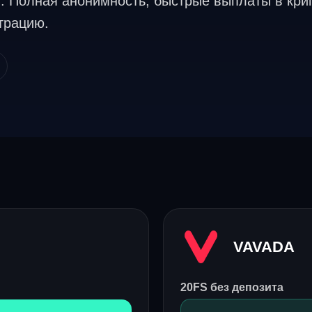
. Полная анонимность, быстрые выплаты в кри
трацию.
VAVADA
20FS без депозита