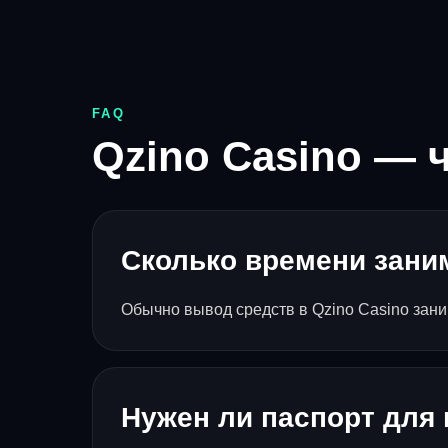
FAQ
Qzino Casino — 
Сколько времени зани
Обычно вывод средств в Qzino Casino заним
Нужен ли паспорт для