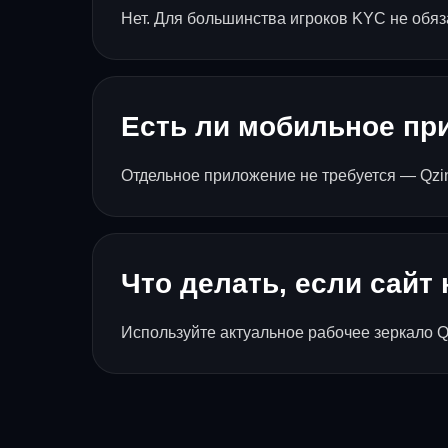
Нет. Для большинства игроков KYC не обяз
Есть ли мобильное пр
Отдельное приложение не требуется — Qzin
Что делать, если сайт
Используйте актуальное рабочее зеркало Q