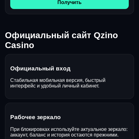
Получить
Официальный сайт Qzino
Casino
Официальный вход
Стабильная мобильная версия, быстрый
интерфейс и удобный личный кабинет.
Рабочее зеркало
При блокировках используйте актуальное зеркало:
аккаунт, баланс и история остаются прежними.