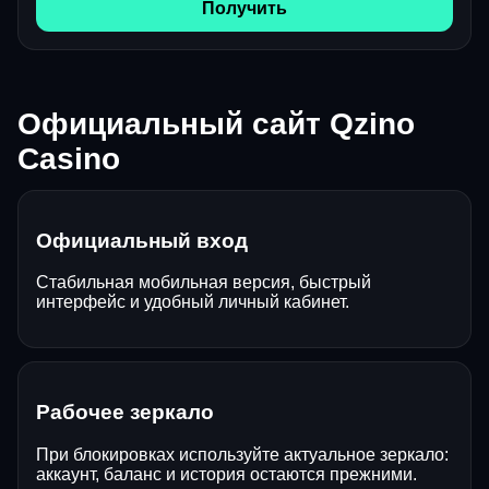
Получить
Официальный сайт Qzino
Casino
Официальный вход
Стабильная мобильная версия, быстрый
интерфейс и удобный личный кабинет.
Рабочее зеркало
При блокировках используйте актуальное зеркало:
аккаунт, баланс и история остаются прежними.