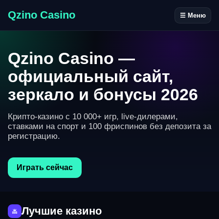
Qzino Casino
☰ Меню
Qzino Casino —
официальный сайт,
зеркало и бонусы 2026
Крипто-казино с 10 000+ игр, live-дилерами,
ставками на спорт и 100 фриспинов без депозита за
регистрацию.
Играть сейчас
Лучшие казино