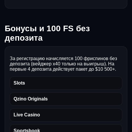
Бонусы и 100 FS без
депозита
За регистрацию начисляется 100 фриспинов без
депозита (вейджер x40 только на выигрыш). На
первые 4 депозита действует пакет до $10 500+.
Slots
Qzino Originals
Live Casino
Sportsbook