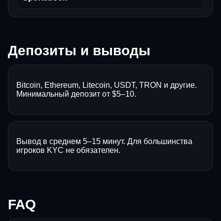
Депозиты и выводы
Bitcoin, Ethereum, Litecoin, USDT, TRON и другие.
Минимальный депозит от $5–10.
Вывод в среднем 5–15 минут. Для большинства
игроков KYC не обязателен.
FAQ