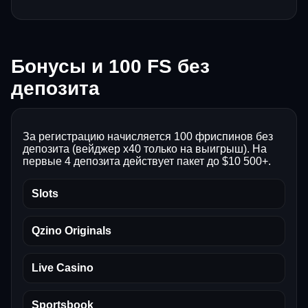
Бонусы и 100 FS без
депозита
За регистрацию начисляется 100 фриспинов без
депозита (вейджер x40 только на выигрыш). На
первые 4 депозита действует пакет до $10 500+.
Slots
Qzino Originals
Live Casino
Sportsbook