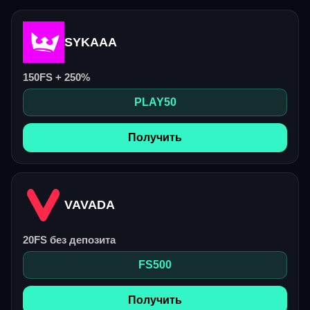
SYKAAA
150FS + 250%
PLAY50
Получить
VAVADA
20FS без депозита
FS500
Получить