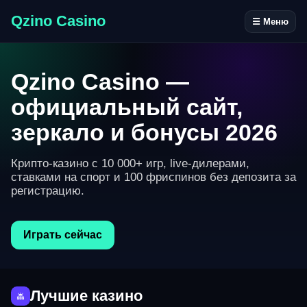
Qzino Casino
☰ Меню
Qzino Casino —
официальный сайт,
зеркало и бонусы 2026
Крипто-казино с 10 000+ игр, live-дилерами,
ставками на спорт и 100 фриспинов без депозита за
регистрацию.
Играть сейчас
Лучшие казино