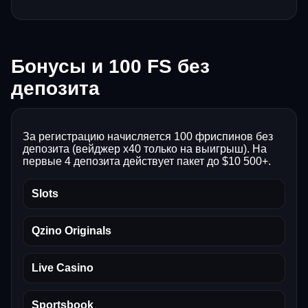
Бонусы и 100 FS без
депозита
За регистрацию начисляется 100 фриспинов без
депозита (вейджер x40 только на выигрыш). На
первые 4 депозита действует пакет до $10 500+.
Slots
Qzino Originals
Live Casino
Sportsbook