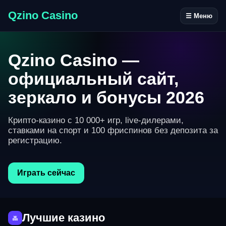
Qzino Casino
☰ Меню
Qzino Casino —
официальный сайт,
зеркало и бонусы 2026
Крипто-казино с 10 000+ игр, live-дилерами,
ставками на спорт и 100 фриспинов без депозита за
регистрацию.
Играть сейчас
Лучшие казино