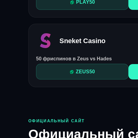
PLAY50
Sneket Casino
50 фриспинов в Zeus vs Hades
ZEUS50
ОФИЦИАЛЬНЫЙ САЙТ
Официальный са