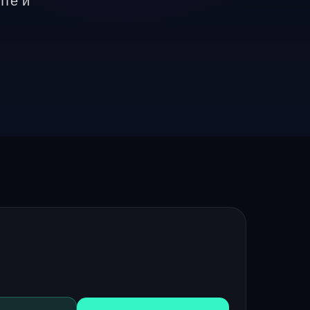
пте и