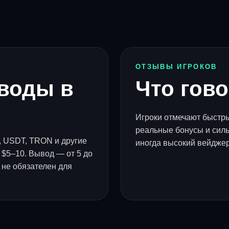
ОТЗЫВЫ ИГРОКОВ
воды в
Что гово
Игроки отмечают быстр
реальные бонусы и сил
n, USDT, TRON и другие
иногда высокий вейджер
$5–10. Вывод — от 5 до
 не обязателен для