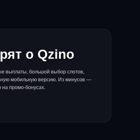
рят о Qzino
ые выплаты, большой выбор слотов,
ьную мобильную версию. Из минусов —
 на промо-бонусах.