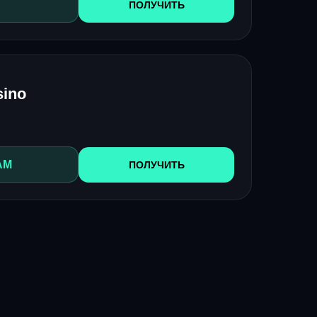
ПОЛУЧИТЬ
ino
AM
ПОЛУЧИТЬ