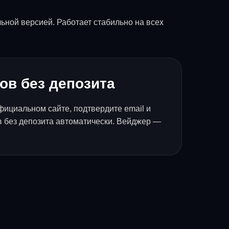
ьной версией. Работает стабильно на всех
ов без депозита
фициальном сайте, подтвердите email и
 без депозита автоматически. Вейджер —