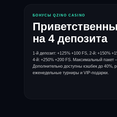
БОНУСЫ QZINO CASINO
Приветственны
на 4 депозита
1-й депозит: +125% +100 FS, 2-й: +150% +1
4-й: +250% +200 FS. Максимальный пакет 
Дополнительно доступны кэшбек до 40%, р
еженедельные турниры и VIP-подарки.