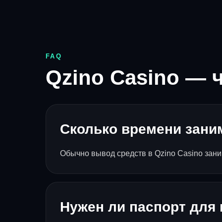
FAQ
Qzino Casino — 
Сколько времени зани
Обычно вывод средств в Qzino Casino заним
Нужен ли паспорт для