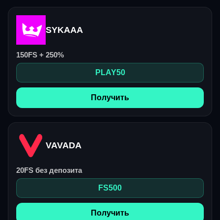
SYKAAA
150FS + 250%
PLAY50
Получить
VAVADA
20FS без депозита
FS500
Получить