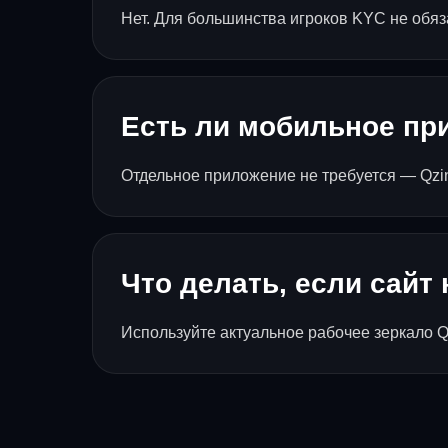
Нет. Для большинства игроков KYC не обяз
Есть ли мобильное пр
Отдельное приложение не требуется — Qzin
Что делать, если сайт
Используйте актуальное рабочее зеркало Q