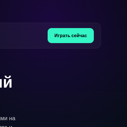
Играть сейчас
ый
ами на