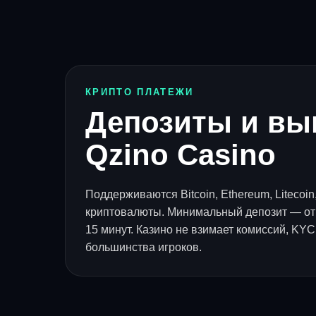
КРИПТО ПЛАТЕЖИ
Депозиты и вы
Qzino Casino
Поддерживаются Bitcoin, Ethereum, Litecoi
криптовалюты. Минимальный депозит — от 
15 минут. Казино не взимает комиссий, KYC
большинства игроков.