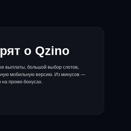
рят о Qzino
ые выплаты, большой выбор слотов,
ьную мобильную версию. Из минусов —
 на промо-бонусах.