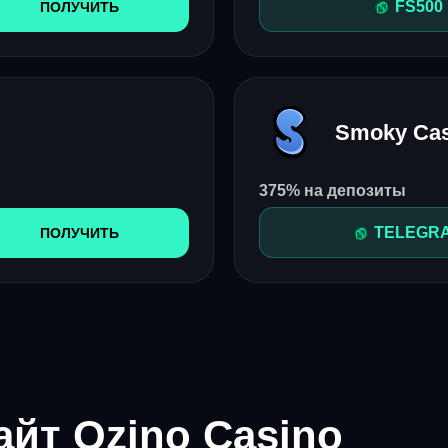
FS500
ПОЛУЧИТЬ
Smoky Cas
375% на депозиты
TELEGR
ПОЛУЧИТЬ
йт Qzino Casino