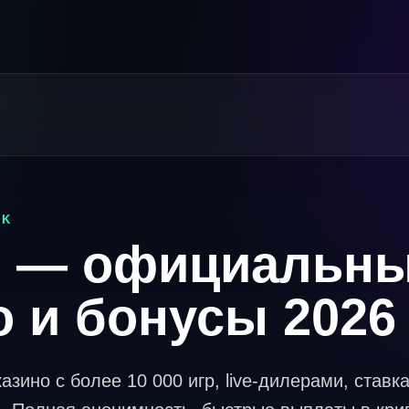
OK
no — официальн
о и бонусы 2026
зино с более 10 000 игр, live-дилерами, ставк