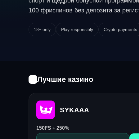
спорт и щедрой бонусной программой
100 фриспинов без депозита за регис
18+ only
Play responsibly
Crypto payments
Лучшие казино
SYKAAA
150FS + 250%