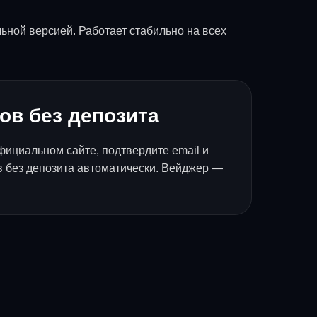
ьной версией. Работает стабильно на всех
ов без депозита
фициальном сайте, подтвердите email и
 без депозита автоматически. Вейджер —