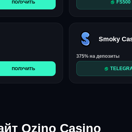
FS500
ПОЛУЧИТЬ
Smoky Cas
375% на депозиты
TELEGR
ПОЛУЧИТЬ
йт Qzino Casino