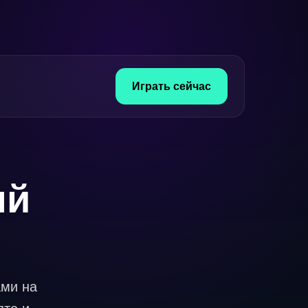
Играть сейчас
ый
ами на