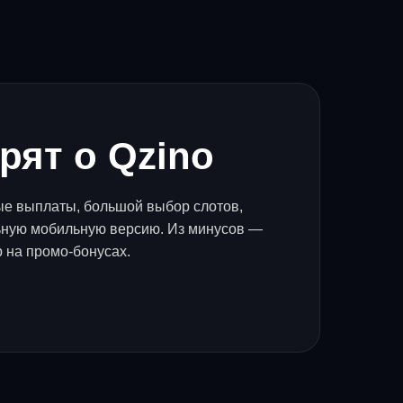
рят о Qzino
ые выплаты, большой выбор слотов,
ьную мобильную версию. Из минусов —
 на промо-бонусах.