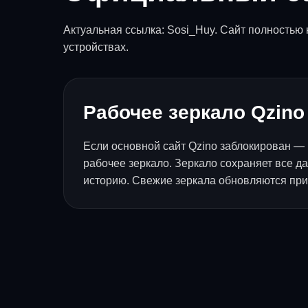
Актуальная ссылка: Sosi_Huy. Сайт полностью 
устройствах.
Рабочее зеркало Qzino
Если основной сайт Qzino заблокирован — 
рабочее зеркало. Зеркало сохраняет все да
историю. Свежие зеркала обновляются при