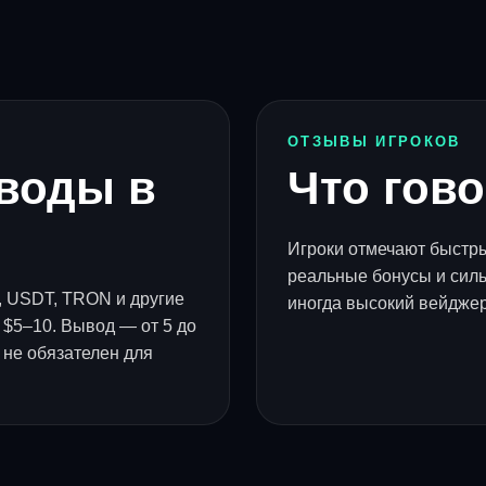
ОТЗЫВЫ ИГРОКОВ
воды в
Что гово
Игроки отмечают быстр
реальные бонусы и сил
n, USDT, TRON и другие
иногда высокий вейджер
$5–10. Вывод — от 5 до
 не обязателен для