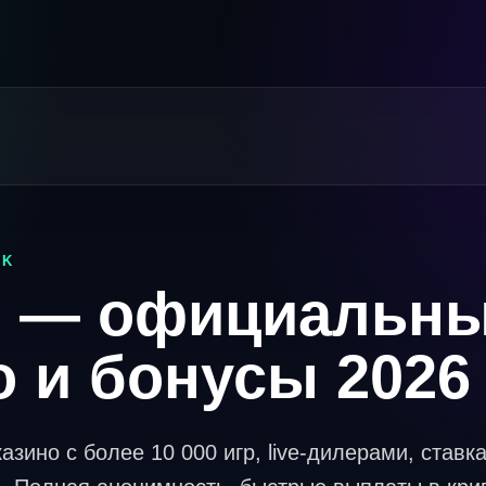
OK
no — официальн
о и бонусы 2026
зино с более 10 000 игр, live-дилерами, ставк