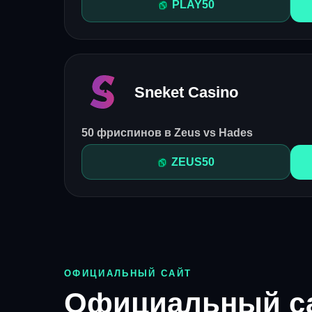
PLAY50
Sneket Casino
50 фриспинов в Zeus vs Hades
ZEUS50
ОФИЦИАЛЬНЫЙ САЙТ
Официальный са