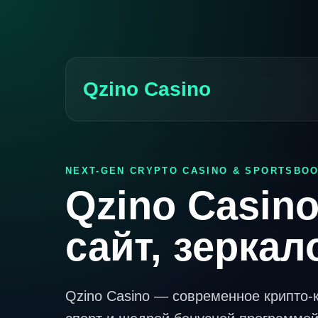
Qzino Casino
NEXT-GEN CRYPTO CASINO & SPORTSBO
Qzino Casi
сайт, зеркал
Qzino Casino — современное крипто-ка