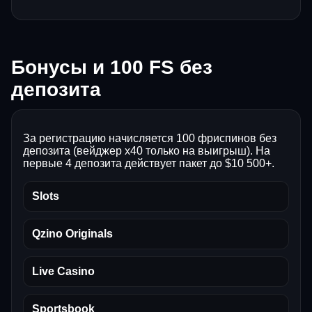
Бонусы и 100 FS без
депозита
За регистрацию начисляется 100 фриспинов без
депозита (вейджер x40 только на выигрыш). На
первые 4 депозита действует пакет до $10 500+.
Slots
Qzino Originals
Live Casino
Sportsbook