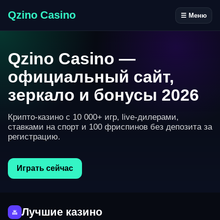
Qzino Casino
☰ Меню
Qzino Casino —
официальный сайт,
зеркало и бонусы 2026
Крипто-казино с 10 000+ игр, live-дилерами,
ставками на спорт и 100 фриспинов без депозита за
регистрацию.
Играть сейчас
Лучшие казино