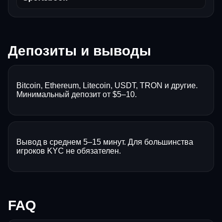
Депозиты и выводы
Bitcoin, Ethereum, Litecoin, USDT, TRON и другие.
Минимальный депозит от $5–10.
Вывод в среднем 5–15 минут. Для большинства
игроков KYC не обязателен.
FAQ