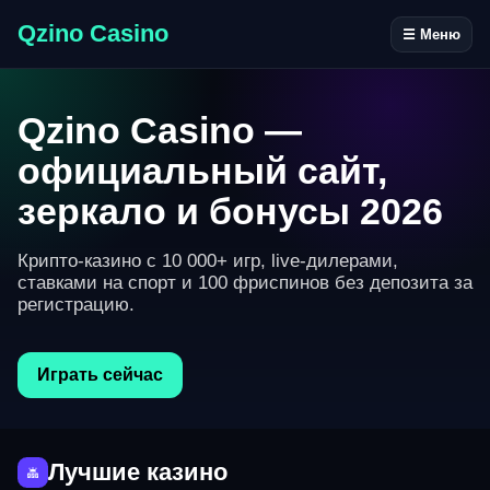
Qzino Casino
☰ Меню
Qzino Casino —
официальный сайт,
зеркало и бонусы 2026
Крипто-казино с 10 000+ игр, live-дилерами,
ставками на спорт и 100 фриспинов без депозита за
регистрацию.
Играть сейчас
Лучшие казино