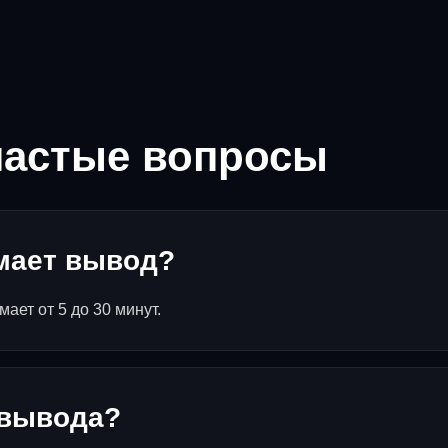
частые вопросы
мает вывод?
ает от 5 до 30 минут.
 вывода?