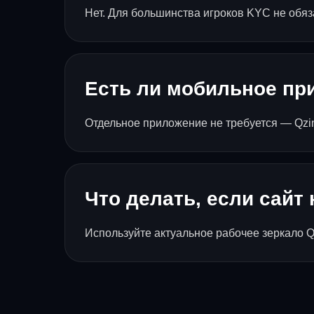
Нет. Для большинства игроков KYC не обяз
Есть ли мобильное пр
Отдельное приложение не требуется — Qzin
Что делать, если сайт
Используйте актуальное рабочее зеркало Q