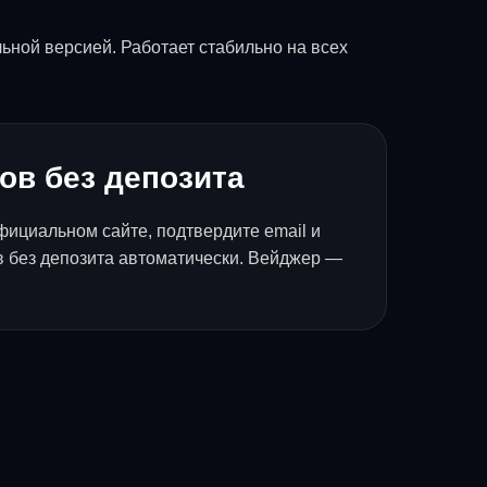
ьной версией. Работает стабильно на всех
ов без депозита
фициальном сайте, подтвердите email и
 без депозита автоматически. Вейджер —