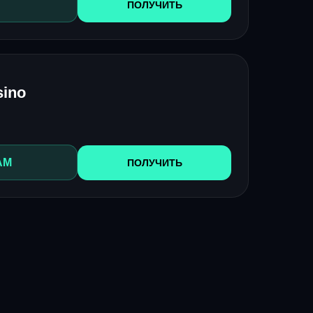
ПОЛУЧИТЬ
ino
AM
ПОЛУЧИТЬ