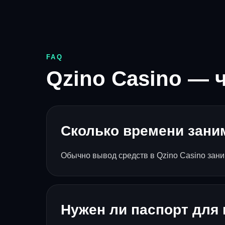
FAQ
Qzino Casino — 
Сколько времени зани
Обычно вывод средств в Qzino Casino заним
Нужен ли паспорт для