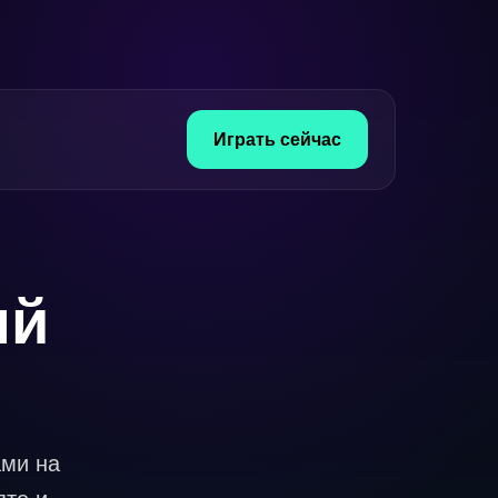
Играть сейчас
ый
ами на