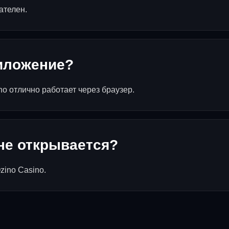
ателен.
иложение?
o отлично работает через браузер.
 не открывается?
zino Casino.