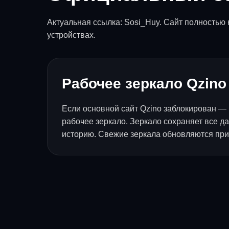
Актуальная ссылка: Sosi_Huy. Сайт полностью 
устройствах.
Рабочее зеркало Qzino
Если основной сайт Qzino заблокирован — 
рабочее зеркало. Зеркало сохраняет все да
историю. Свежие зеркала обновляются при