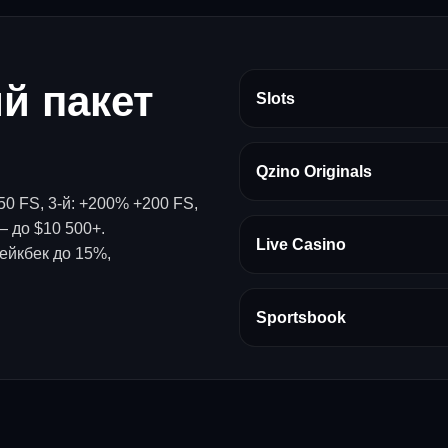
й пакет
Slots
Qzino Originals
50 FS, 3-й: +200% +200 FS,
— до $10 500+.
Live Casino
ейкбек до 15%,
Sportsbook