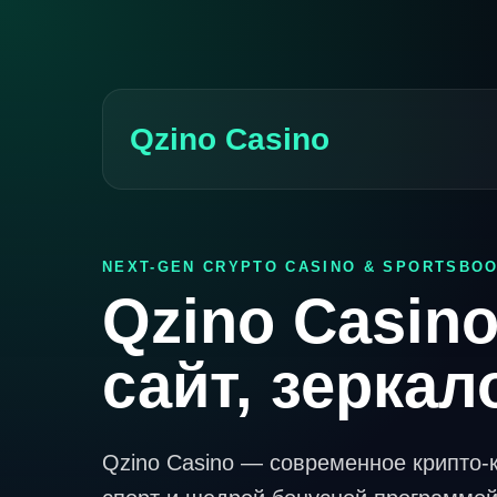
Qzino Casino
NEXT-GEN CRYPTO CASINO & SPORTSBO
Qzino Casi
сайт, зеркал
Qzino Casino — современное крипто-ка