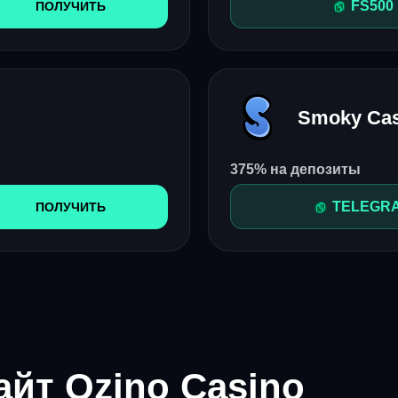
FS500
ПОЛУЧИТЬ
Smoky Cas
375% на депозиты
TELEGR
ПОЛУЧИТЬ
йт Qzino Casino