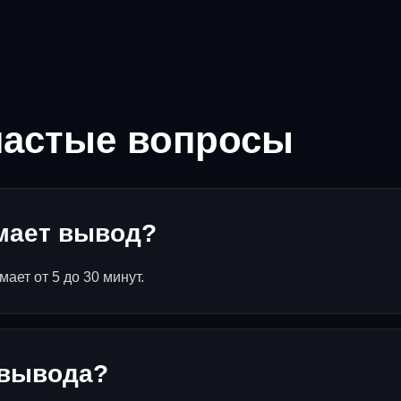
частые вопросы
мает вывод?
ает от 5 до 30 минут.
 вывода?