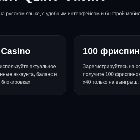
на русском языке, с удобным интерфейсом и быстрой мобил
 Casino
100 фриспин
используйте актуальное
Зарегистрируйтесь на о
нные аккаунта, баланс и
получите 100 фриспинов
 блокировках.
x40 только на выигрыш.