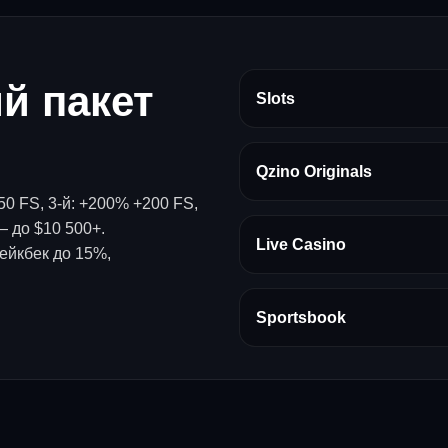
й пакет
Slots
Qzino Originals
50 FS, 3-й: +200% +200 FS,
— до $10 500+.
Live Casino
ейкбек до 15%,
Sportsbook