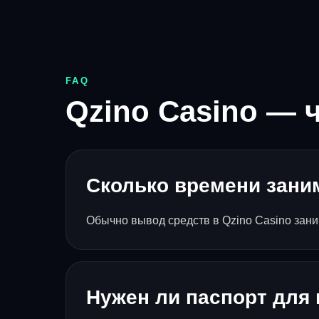
FAQ
Qzino Casino — 
Сколько времени зани
Обычно вывод средств в Qzino Casino заним
Нужен ли паспорт для