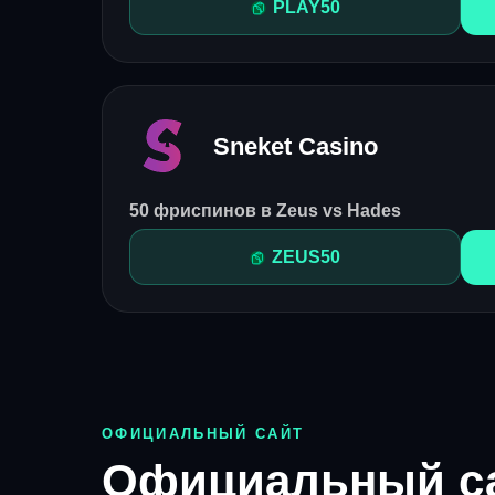
PLAY50
Sneket Casino
50 фриспинов в Zeus vs Hades
ZEUS50
ОФИЦИАЛЬНЫЙ САЙТ
Официальный са