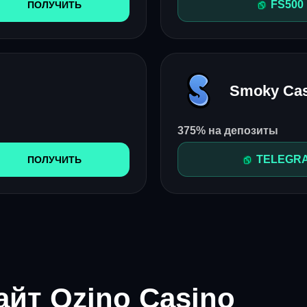
FS500
ПОЛУЧИТЬ
Smoky Cas
375% на депозиты
TELEGR
ПОЛУЧИТЬ
йт Qzino Casino