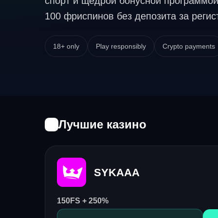
спорт и щедрой бонусной программой
100 фриспинов без депозита за регис
18+ only
Play responsibly
Crypto payments
Лучшие казино
SYKAAA
150FS + 250%