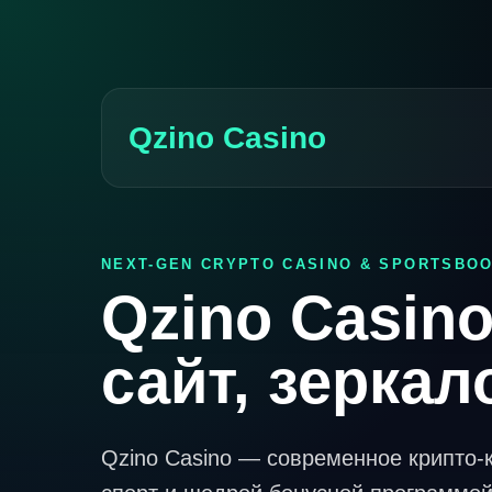
Qzino Casino
NEXT-GEN CRYPTO CASINO & SPORTSBO
Qzino Casi
сайт, зеркал
Qzino Casino — современное крипто-ка