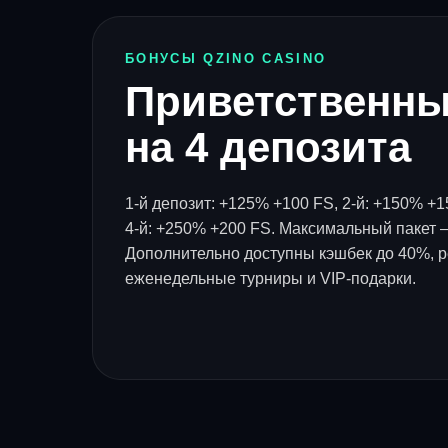
БОНУСЫ QZINO CASINO
Приветственны
на 4 депозита
1-й депозит: +125% +100 FS, 2-й: +150% +1
4-й: +250% +200 FS. Максимальный пакет 
Дополнительно доступны кэшбек до 40%, р
еженедельные турниры и VIP-подарки.