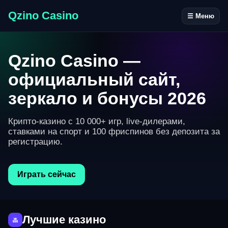
Qzino Casino
☰ Меню
Qzino Casino —
официальный сайт,
зеркало и бонусы 2026
Крипто-казино с 10 000+ игр, live-дилерами,
ставками на спорт и 100 фриспинов без депозита за
регистрацию.
Играть сейчас
Лучшие казино