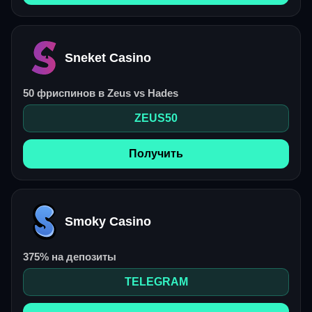
Sneket Casino
50 фриспинов в Zeus vs Hades
ZEUS50
Получить
Smoky Casino
375% на депозиты
TELEGRAM