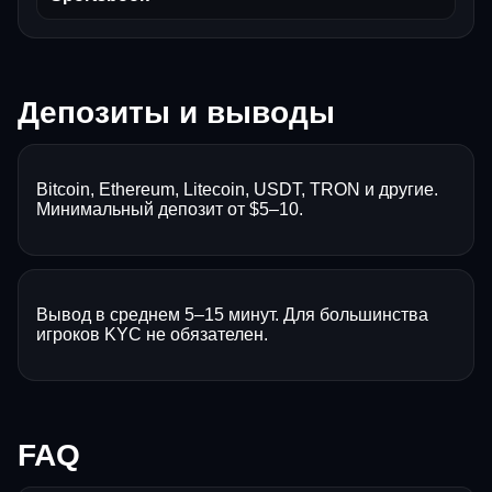
Депозиты и выводы
Bitcoin, Ethereum, Litecoin, USDT, TRON и другие.
Минимальный депозит от $5–10.
Вывод в среднем 5–15 минут. Для большинства
игроков KYC не обязателен.
FAQ