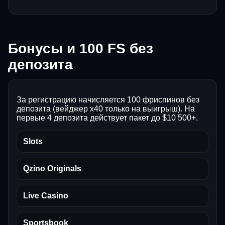
Бонусы и 100 FS без
депозита
За регистрацию начисляется 100 фриспинов без
депозита (вейджер x40 только на выигрыш). На
первые 4 депозита действует пакет до $10 500+.
Slots
Qzino Originals
Live Casino
Sportsbook