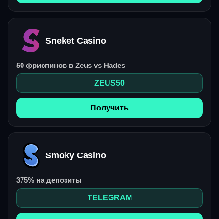
Sneket Casino
50 фриспинов в Zeus vs Hades
ZEUS50
Получить
Smoky Casino
375% на депозиты
TELEGRAM