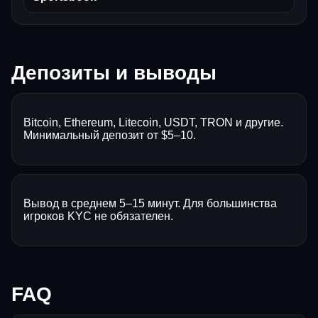
Депозиты и выводы
Bitcoin, Ethereum, Litecoin, USDT, TRON и другие.
Минимальный депозит от $5–10.
Вывод в среднем 5–15 минут. Для большинства
игроков KYC не обязателен.
FAQ