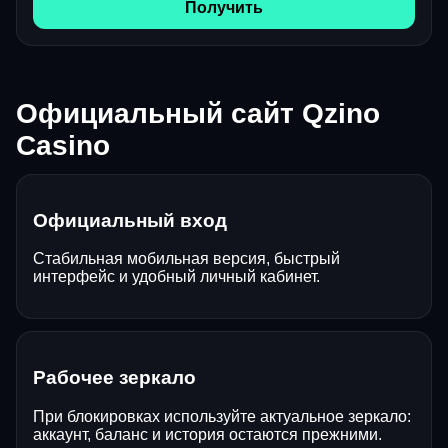
Получить
Официальный сайт Qzino
Casino
Официальный вход
Стабильная мобильная версия, быстрый
интерфейс и удобный личный кабинет.
Рабочее зеркало
При блокировках используйте актуальное зеркало:
аккаунт, баланс и история остаются прежними.