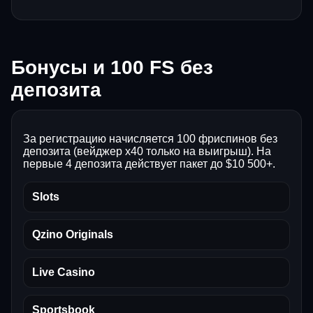
Бонусы и 100 FS без
депозита
За регистрацию начисляется 100 фриспинов без
депозита (вейджер x40 только на выигрыш). На
первые 4 депозита действует пакет до $10 500+.
Slots
Qzino Originals
Live Casino
Sportsbook