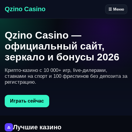
Qzino Casino
☰ Меню
Qzino Casino —
официальный сайт,
зеркало и бонусы 2026
Крипто-казино с 10 000+ игр, live-дилерами,
ставками на спорт и 100 фриспинов без депозита за
регистрацию.
Играть сейчас
Лучшие казино