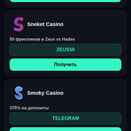
Sneket Casino
50 фриспинов в Zeus vs Hades
ZEUS50
Получить
Smoky Casino
375% на депозиты
TELEGRAM