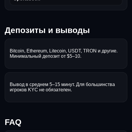
Депозиты и выводы
Bitcoin, Ethereum, Litecoin, USDT, TRON и другие.
Минимальный депозит от $5–10.
Вывод в среднем 5–15 минут. Для большинства
игроков KYC не обязателен.
FAQ