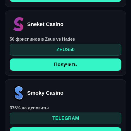
Sneket Casino
50 фриспинов в Zeus vs Hades
ZEUS50
Получить
Smoky Casino
375% на депозиты
TELEGRAM