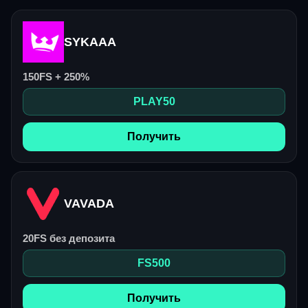
SYKAAA
150FS + 250%
PLAY50
Получить
VAVADA
20FS без депозита
FS500
Получить