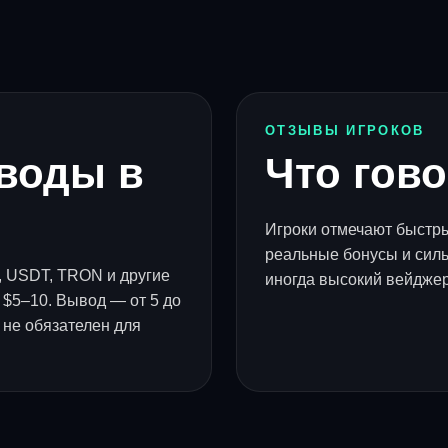
ОТЗЫВЫ ИГРОКОВ
воды в
Что гово
Игроки отмечают быстр
реальные бонусы и сил
n, USDT, TRON и другие
иногда высокий вейджер
$5–10. Вывод — от 5 до
 не обязателен для