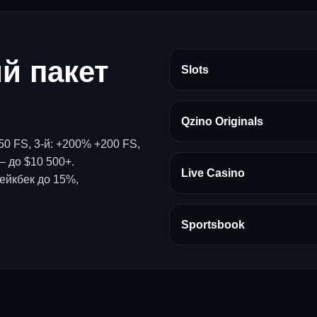
й пакет
Slots
Qzino Originals
50 FS, 3-й: +200% +200 FS,
— до $10 500+.
Live Casino
ейкбек до 15%,
Sportsbook