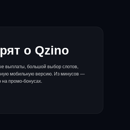
рят о Qzino
ые выплаты, большой выбор слотов,
ьную мобильную версию. Из минусов —
 на промо-бонусах.