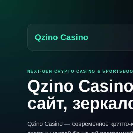
Qzino Casino
NEXT-GEN CRYPTO CASINO & SPORTSBO
Qzino Casi
сайт, зеркал
Qzino Casino — современное крипто-ка