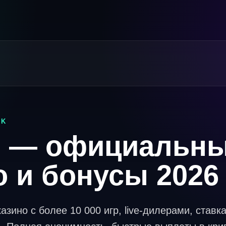
OK
no — официальн
о и бонусы 2026
зино с более 10 000 игр, live-дилерами, ставк