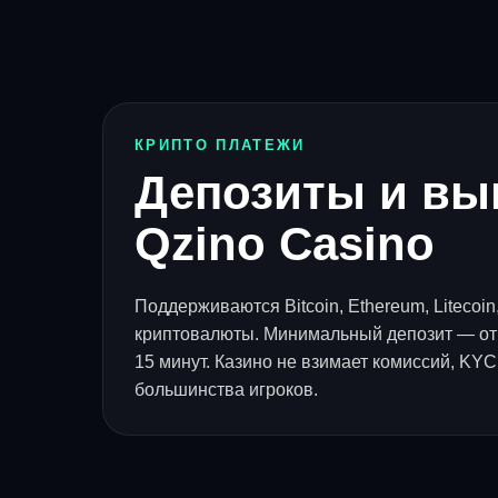
КРИПТО ПЛАТЕЖИ
Депозиты и вы
Qzino Casino
Поддерживаются Bitcoin, Ethereum, Litecoi
криптовалюты. Минимальный депозит — от 
15 минут. Казино не взимает комиссий, KYC
большинства игроков.