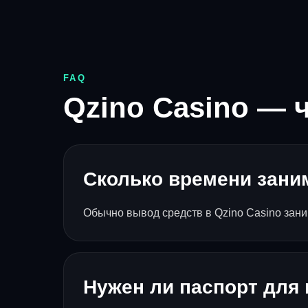
FAQ
Qzino Casino — 
Сколько времени зани
Обычно вывод средств в Qzino Casino заним
Нужен ли паспорт для