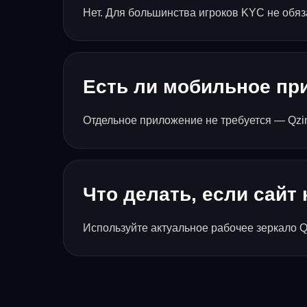
Нет. Для большинства игроков KYC не обяз
Есть ли мобильное пр
Отдельное приложение не требуется — Qzin
Что делать, если сайт
Используйте актуальное рабочее зеркало Q