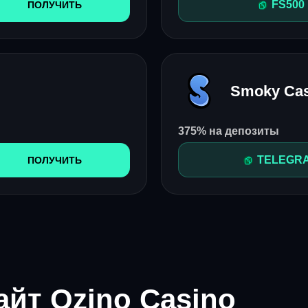
FS500
ПОЛУЧИТЬ
Smoky Cas
375% на депозиты
TELEGR
ПОЛУЧИТЬ
йт Qzino Casino