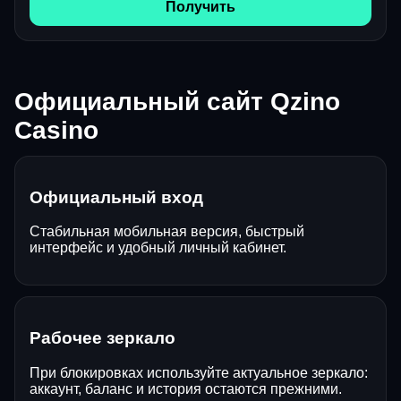
Получить
Официальный сайт Qzino
Casino
Официальный вход
Стабильная мобильная версия, быстрый
интерфейс и удобный личный кабинет.
Рабочее зеркало
При блокировках используйте актуальное зеркало:
аккаунт, баланс и история остаются прежними.