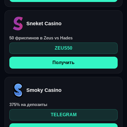
Sneket Casino
50 фриспинов в Zeus vs Hades
ZEUS50
Получить
Smoky Casino
375% на депозиты
TELEGRAM