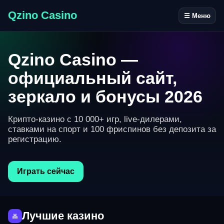
Qzino Casino
☰ Меню
Qzino Casino —
официальный сайт,
зеркало и бонусы 2026
Крипто-казино с 10 000+ игр, live-дилерами,
ставками на спорт и 100 фриспинов без депозита за
регистрацию.
Играть сейчас
Лучшие казино