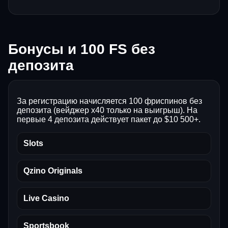
Бонусы и 100 FS без
депозита
За регистрацию начисляется 100 фриспинов без
депозита (вейджер x40 только на выигрыш). На
первые 4 депозита действует пакет до $10 500+.
Slots
Qzino Originals
Live Casino
Sportsbook