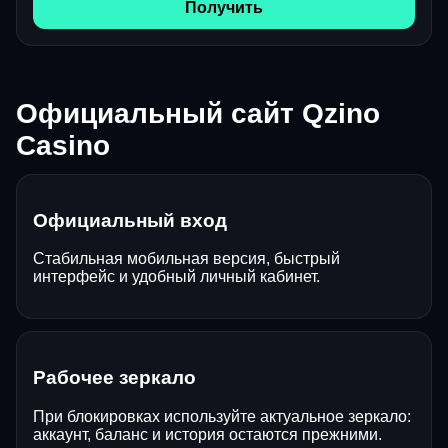
Получить
Официальный сайт Qzino
Casino
Официальный вход
Стабильная мобильная версия, быстрый
интерфейс и удобный личный кабинет.
Рабочее зеркало
При блокировках используйте актуальное зеркало:
аккаунт, баланс и история остаются прежними.