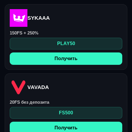
SYKAAA
150FS + 250%
PLAY50
Получить
VAVADA
20FS без депозита
FS500
Получить