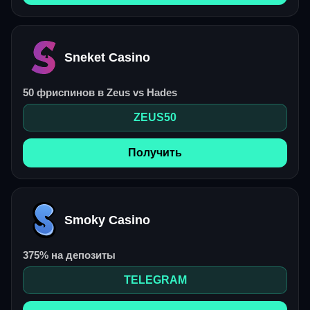
Sneket Casino
50 фриспинов в Zeus vs Hades
ZEUS50
Получить
Smoky Casino
375% на депозиты
TELEGRAM