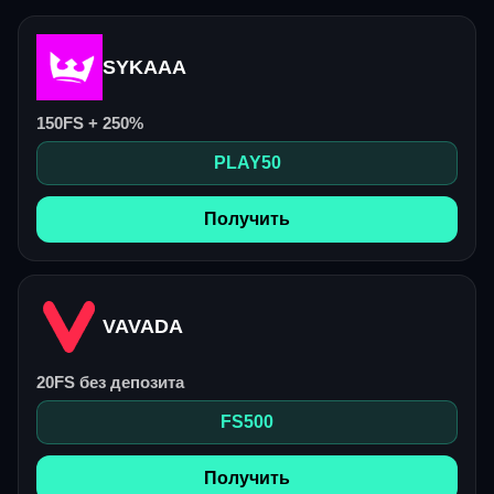
SYKAAA
150FS + 250%
PLAY50
Получить
VAVADA
20FS без депозита
FS500
Получить