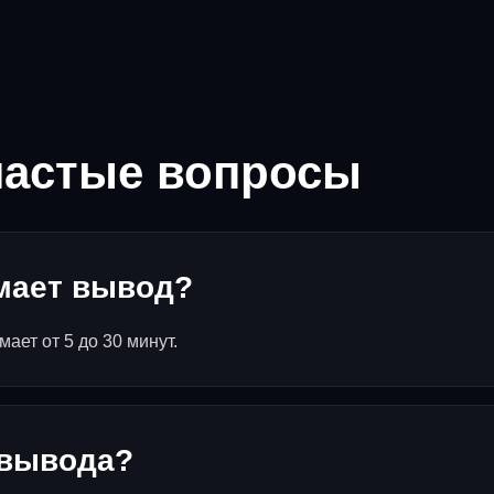
частые вопросы
мает вывод?
ает от 5 до 30 минут.
 вывода?