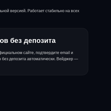
ьной версией. Работает стабильно на всех
ов без депозита
фициальном сайте, подтвердите email и
 без депозита автоматически. Вейджер —