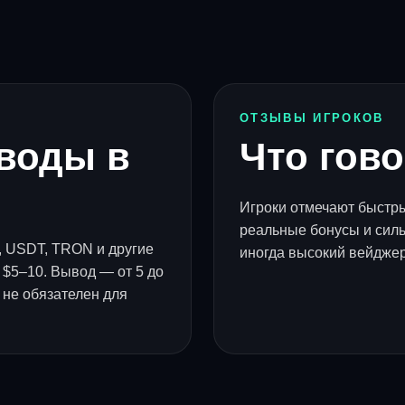
ОТЗЫВЫ ИГРОКОВ
воды в
Что гово
Игроки отмечают быстр
реальные бонусы и сил
n, USDT, TRON и другие
иногда высокий вейджер
$5–10. Вывод — от 5 до
 не обязателен для