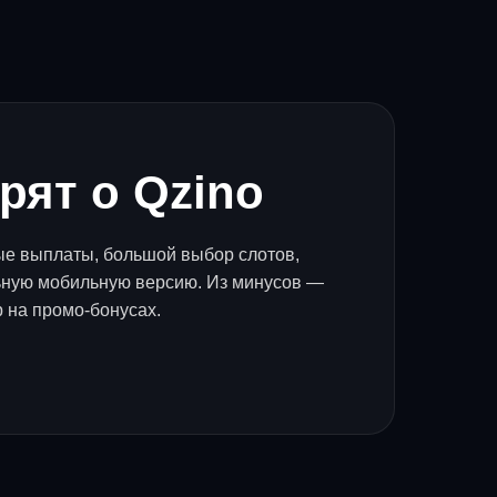
рят о Qzino
ые выплаты, большой выбор слотов,
ьную мобильную версию. Из минусов —
 на промо-бонусах.