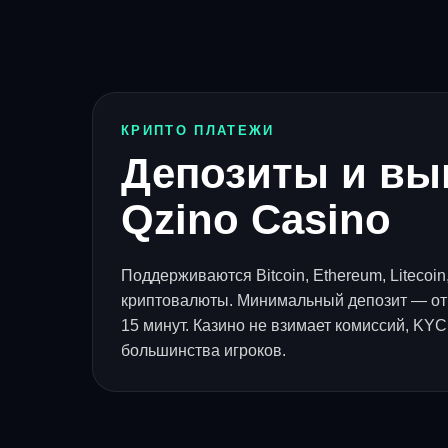
КРИПТО ПЛАТЕЖИ
Депозиты и вы
Qzino Casino
Поддерживаются Bitcoin, Ethereum, Litecoi
криптовалюты. Минимальный депозит — от 
15 минут. Казино не взимает комиссий, KYC
большинства игроков.