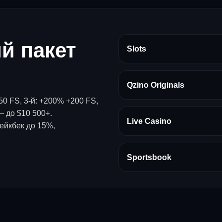
й пакет
Slots
Qzino Originals
50 FS, 3-й: +200% +200 FS,
— до $10 500+.
Live Casino
ейкбек до 15%,
Sportsbook