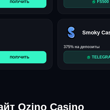
FS500
ПОЛУЧИТЬ
Smoky Cas
375% на депозиты
TELEGR
ПОЛУЧИТЬ
йт Qzino Casino