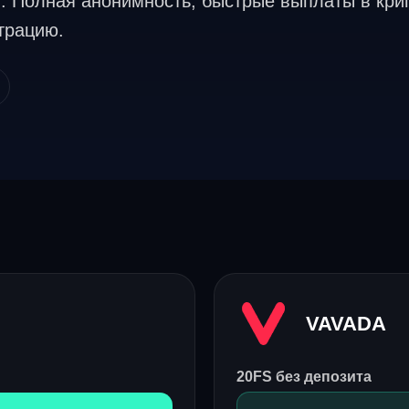
. Полная анонимность, быстрые выплаты в кри
трацию.
VAVADA
20FS без депозита