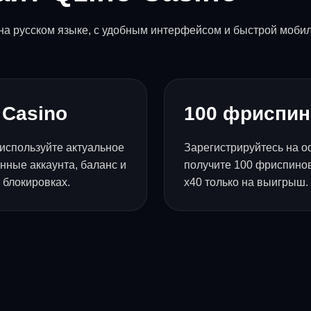
на русском языке, с удобным интерфейсом и быстрой мобил
 Casino
100 фриспин
используйте актуальное
Зарегистрируйтесь на о
нные аккаунта, баланс и
получите 100 фриспинов
 блокировках.
x40 только на выигрыш.