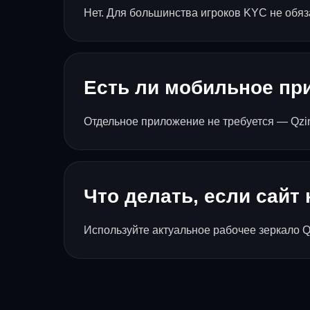
Нет. Для большинства игроков KYC не обяз
Есть ли мобильное пр
Отдельное приложение не требуется — Qzin
Что делать, если сайт
Используйте актуальное рабочее зеркало Q