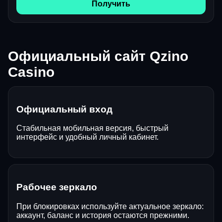
Получить
Официальный сайт Qzino
Casino
Официальный вход
Стабильная мобильная версия, быстрый
интерфейс и удобный личный кабинет.
Рабочее зеркало
При блокировках используйте актуальное зеркало:
аккаунт, баланс и история остаются прежними.