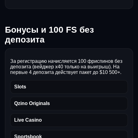
Бонусы и 100 FS без
депозита
За регистрацию начисляется 100 фриспинов без
депозита (вейджер x40 только на выигрыш). На
первые 4 депозита действует пакет до $10 500+.
Slots
Qzino Originals
Live Casino
Sportsbook