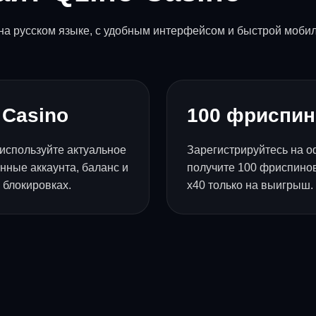
на русском языке, с удобным интерфейсом и быстрой мобил
 Casino
100 фриспин
используйте актуальное
Зарегистрируйтесь на о
нные аккаунта, баланс и
получите 100 фриспинов
 блокировках.
x40 только на выигрыш.