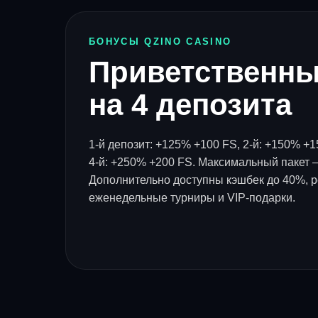
БОНУСЫ QZINO CASINO
Приветственны
на 4 депозита
1-й депозит: +125% +100 FS, 2-й: +150% +1
4-й: +250% +200 FS. Максимальный пакет 
Дополнительно доступны кэшбек до 40%, р
еженедельные турниры и VIP-подарки.