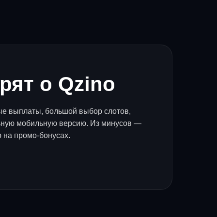
рят о Qzino
ые выплаты, большой выбор слотов,
ьную мобильную версию. Из минусов —
 на промо-бонусах.