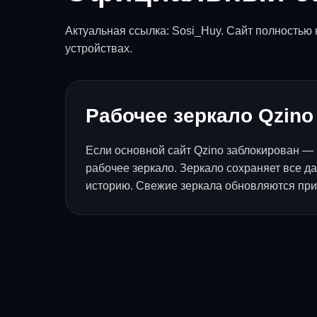
Актуальная ссылка: Sosi_Huy. Сайт полностью 
устройствах.
Рабочее зеркало Qzino
Если основной сайт Qzino заблокирован — 
рабочее зеркало. Зеркало сохраняет все да
историю. Свежие зеркала обновляются при