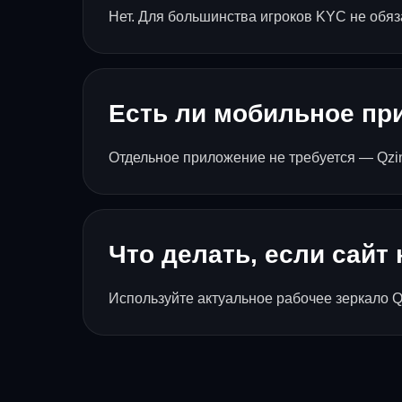
Нет. Для большинства игроков KYC не обяз
Есть ли мобильное пр
Отдельное приложение не требуется — Qzin
Что делать, если сайт
Используйте актуальное рабочее зеркало Q