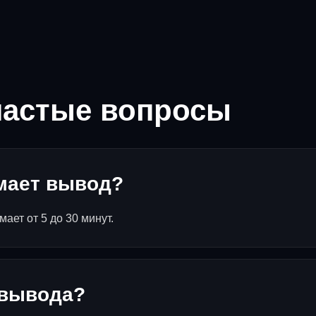
частые вопросы
мает вывод?
ает от 5 до 30 минут.
 вывода?