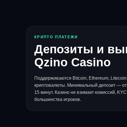
КРИПТО ПЛАТЕЖИ
Депозиты и вы
Qzino Casino
Поддерживаются Bitcoin, Ethereum, Litecoi
криптовалюты. Минимальный депозит — от 
15 минут. Казино не взимает комиссий, KYC
большинства игроков.