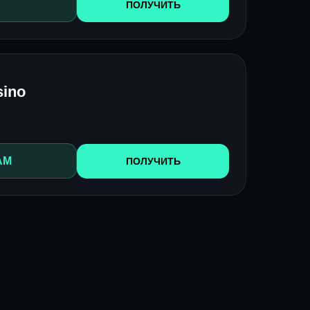
ПОЛУЧИТЬ
ino
AM
ПОЛУЧИТЬ