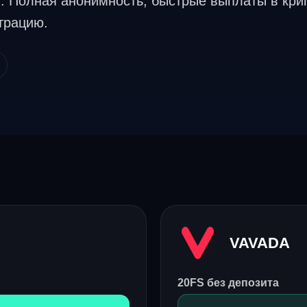
. Полная анонимность, быстрые выплаты в кри
трацию.
VAVADA
20FS без депозита