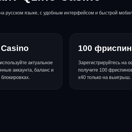
на русском языке, с удобным интерфейсом и быстрой мобил
 Casino
100 фриспин
используйте актуальное
Зарегистрируйтесь на о
нные аккаунта, баланс и
получите 100 фриспинов
 блокировках.
x40 только на выигрыш.