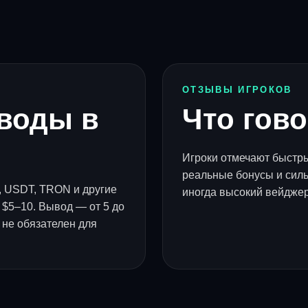
ОТЗЫВЫ ИГРОКОВ
воды в
Что гово
Игроки отмечают быстр
реальные бонусы и сил
n, USDT, TRON и другие
иногда высокий вейджер
$5–10. Вывод — от 5 до
 не обязателен для