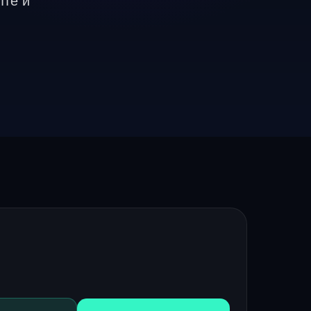
пте и