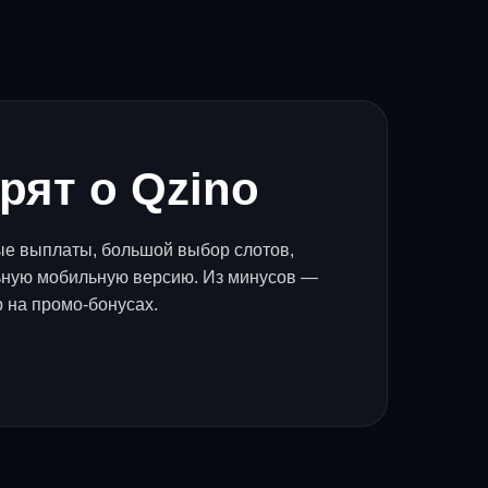
рят о Qzino
ые выплаты, большой выбор слотов,
ьную мобильную версию. Из минусов —
 на промо-бонусах.