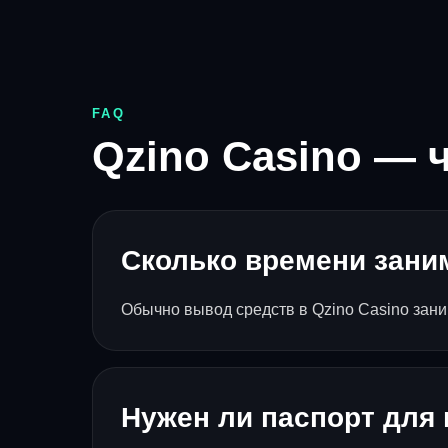
FAQ
Qzino Casino — 
Сколько времени зани
Обычно вывод средств в Qzino Casino заним
Нужен ли паспорт для