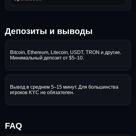
Депозиты и выводы
Bitcoin, Ethereum, Litecoin, USDT, TRON и другие.
Минимальный депозит от $5–10.
Вывод в среднем 5–15 минут. Для большинства
игроков KYC не обязателен.
FAQ