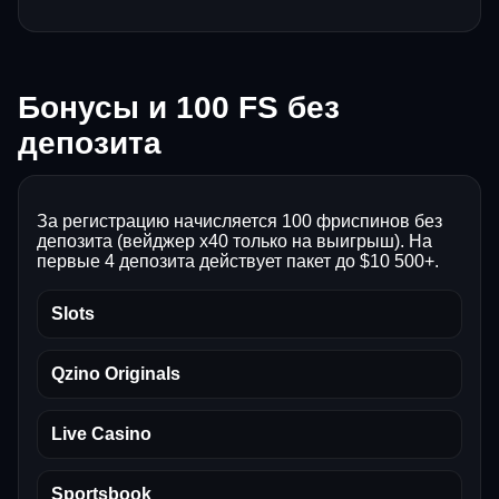
Бонусы и 100 FS без
депозита
За регистрацию начисляется 100 фриспинов без
депозита (вейджер x40 только на выигрыш). На
первые 4 депозита действует пакет до $10 500+.
Slots
Qzino Originals
Live Casino
Sportsbook