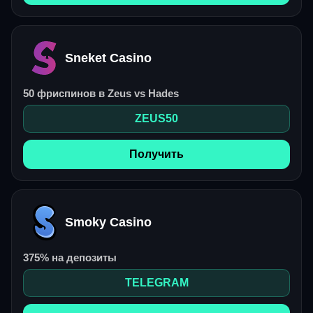
Sneket Casino
50 фриспинов в Zeus vs Hades
ZEUS50
Получить
Smoky Casino
375% на депозиты
TELEGRAM