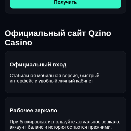
Получить
Официальный сайт Qzino
Casino
Официальный вход
Стабильная мобильная версия, быстрый
интерфейс и удобный личный кабинет.
Рабочее зеркало
При блокировках используйте актуальное зеркало:
аккаунт, баланс и история остаются прежними.