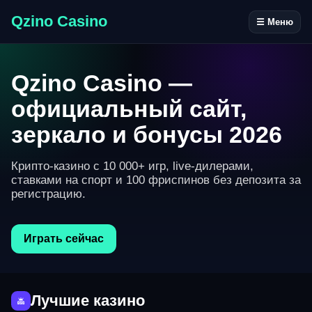
Qzino Casino
☰ Меню
Qzino Casino —
официальный сайт,
зеркало и бонусы 2026
Крипто-казино с 10 000+ игр, live-дилерами,
ставками на спорт и 100 фриспинов без депозита за
регистрацию.
Играть сейчас
Лучшие казино