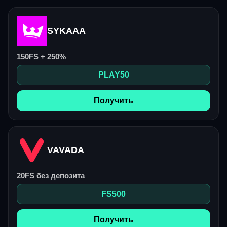
SYKAAA
150FS + 250%
PLAY50
Получить
VAVADA
20FS без депозита
FS500
Получить