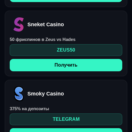
Sneket Casino
50 фриспинов в Zeus vs Hades
ZEUS50
Получить
Smoky Casino
375% на депозиты
TELEGRAM