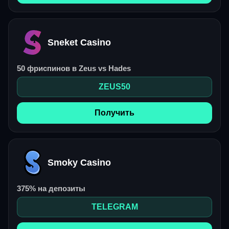
Sneket Casino
50 фриспинов в Zeus vs Hades
ZEUS50
Получить
Smoky Casino
375% на депозиты
TELEGRAM