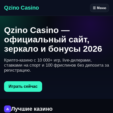
Qzino Casino
☰ Меню
Qzino Casino —
официальный сайт,
зеркало и бонусы 2026
Крипто-казино с 10 000+ игр, live-дилерами,
ставками на спорт и 100 фриспинов без депозита за
регистрацию.
Играть сейчас
Лучшие казино