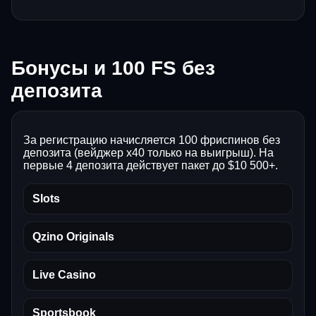
Бонусы и 100 FS без
депозита
За регистрацию начисляется 100 фриспинов без
депозита (вейджер x40 только на выигрыш). На
первые 4 депозита действует пакет до $10 500+.
Slots
Qzino Originals
Live Casino
Sportsbook