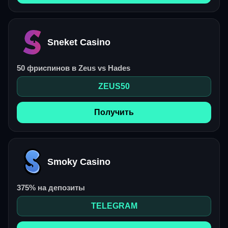
Sneket Casino
50 фриспинов в Zeus vs Hades
ZEUS50
Получить
Smoky Casino
375% на депозиты
TELEGRAM