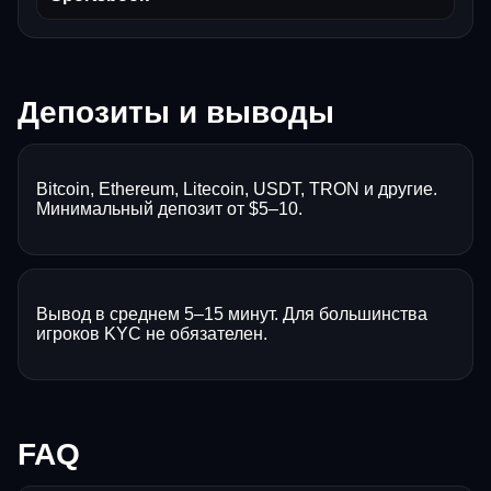
Депозиты и выводы
Bitcoin, Ethereum, Litecoin, USDT, TRON и другие.
Минимальный депозит от $5–10.
Вывод в среднем 5–15 минут. Для большинства
игроков KYC не обязателен.
FAQ