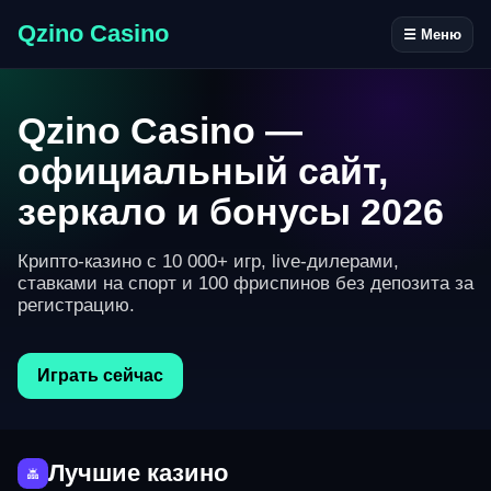
Qzino Casino
☰ Меню
Qzino Casino —
официальный сайт,
зеркало и бонусы 2026
Крипто-казино с 10 000+ игр, live-дилерами,
ставками на спорт и 100 фриспинов без депозита за
регистрацию.
Играть сейчас
Лучшие казино