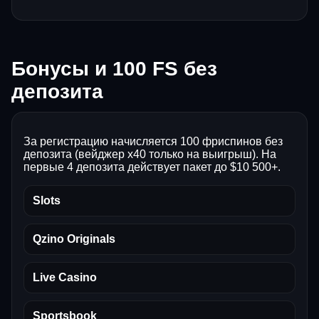
Бонусы и 100 FS без
депозита
За регистрацию начисляется 100 фриспинов без
депозита (вейджер x40 только на выигрыш). На
первые 4 депозита действует пакет до $10 500+.
Slots
Qzino Originals
Live Casino
Sportsbook