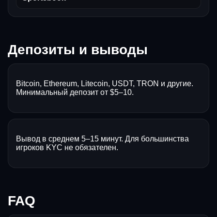
Депозиты и выводы
Bitcoin, Ethereum, Litecoin, USDT, TRON и другие.
Минимальный депозит от $5–10.
Вывод в среднем 5–15 минут. Для большинства
игроков KYC не обязателен.
FAQ