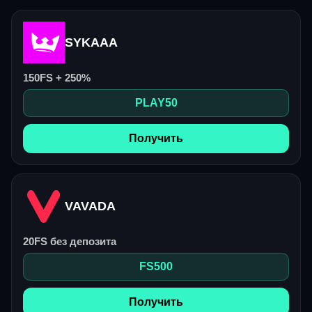
SYKAAA
150FS + 250%
PLAY50
Получить
VAVADA
20FS без депозита
FS500
Получить