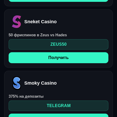
Sneket Casino
50 фриспинов в Zeus vs Hades
ZEUS50
Получить
Smoky Casino
375% на депозиты
TELEGRAM