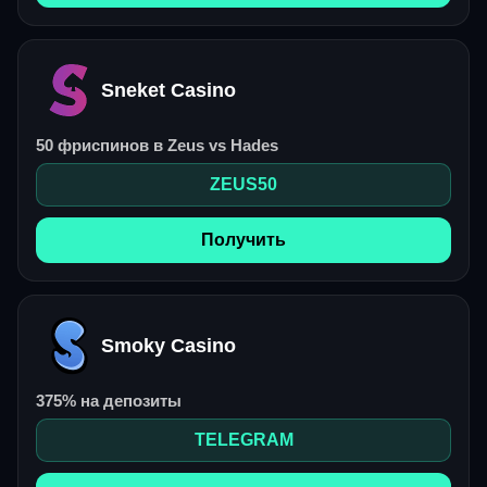
Sneket Casino
50 фриспинов в Zeus vs Hades
ZEUS50
Получить
Smoky Casino
375% на депозиты
TELEGRAM