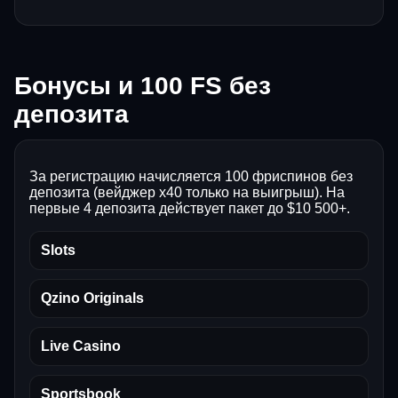
Бонусы и 100 FS без
депозита
За регистрацию начисляется 100 фриспинов без
депозита (вейджер x40 только на выигрыш). На
первые 4 депозита действует пакет до $10 500+.
Slots
Qzino Originals
Live Casino
Sportsbook