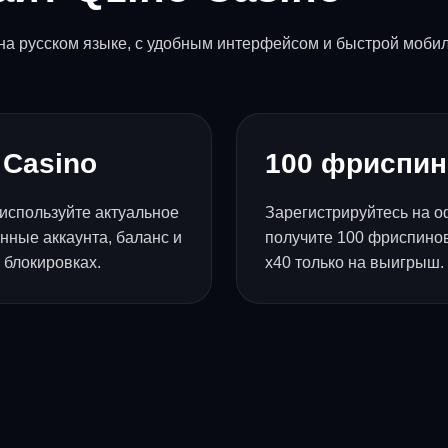
на русском языке, с удобным интерфейсом и быстрой мобил
 Casino
100 фриспин
используйте актуальное
Зарегистрируйтесь на о
нные аккаунта, баланс и
получите 100 фриспинов
 блокировках.
x40 только на выигрыш.