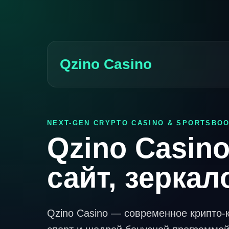
Qzino Casino
NEXT-GEN CRYPTO CASINO & SPORTSBO
Qzino Casi
сайт, зеркал
Qzino Casino — современное крипто-ка