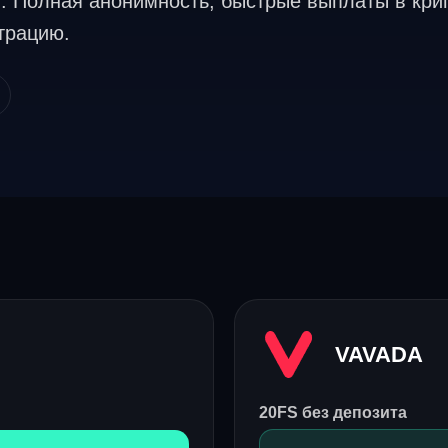
. Полная анонимность, быстрые выплаты в кри
трацию.
VAVADA
20FS без депозита