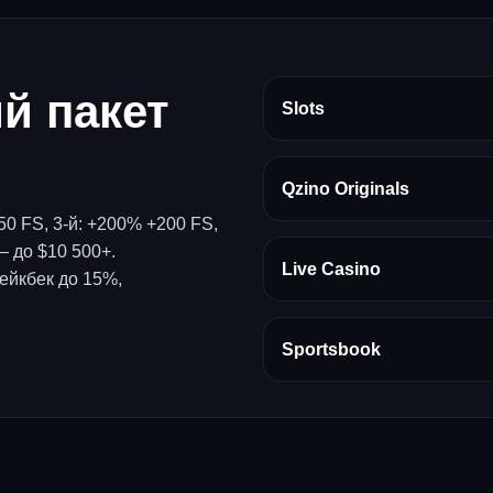
й пакет
Slots
Qzino Originals
50 FS, 3-й: +200% +200 FS,
— до $10 500+.
Live Casino
ейкбек до 15%,
Sportsbook