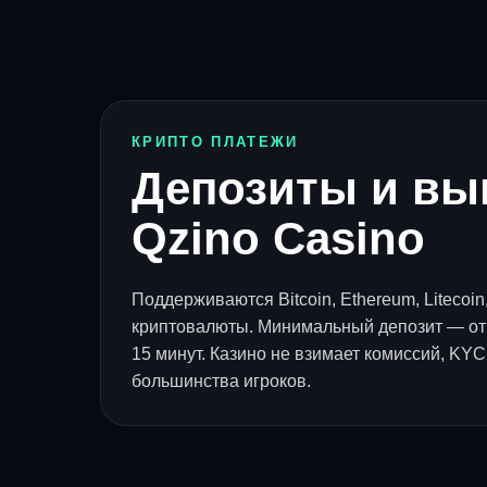
КРИПТО ПЛАТЕЖИ
Депозиты и вы
Qzino Casino
Поддерживаются Bitcoin, Ethereum, Litecoi
криптовалюты. Минимальный депозит — от 
15 минут. Казино не взимает комиссий, KYC
большинства игроков.