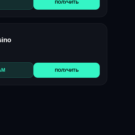
ПОЛУЧИТЬ
ino
AM
ПОЛУЧИТЬ