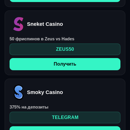
Sneket Casino
50 фриспинов в Zeus vs Hades
ZEUS50
Получить
Smoky Casino
375% на депозиты
TELEGRAM