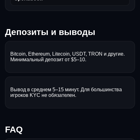
Депозиты и выводы
Bitcoin, Ethereum, Litecoin, USDT, TRON и другие.
Минимальный депозит от $5–10.
Вывод в среднем 5–15 минут. Для большинства
игроков KYC не обязателен.
FAQ