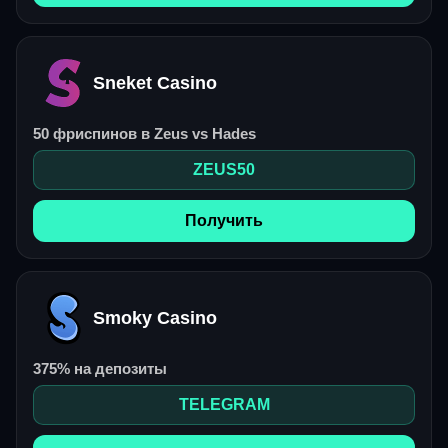
Sneket Casino
50 фриспинов в Zeus vs Hades
ZEUS50
Получить
Smoky Casino
375% на депозиты
TELEGRAM