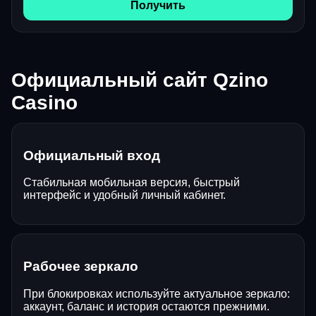
Получить
Официальный сайт Qzino
Casino
Официальный вход
Стабильная мобильная версия, быстрый
интерфейс и удобный личный кабинет.
Рабочее зеркало
При блокировках используйте актуальное зеркало:
аккаунт, баланс и история остаются прежними.