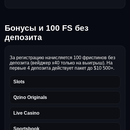
Бонусы и 100 FS без
депозита
За регистрацию начисляется 100 фриспинов без
депозита (вейджер x40 только на выигрыш). На
первые 4 депозита действует пакет до $10 500+.
Slots
Qzino Originals
Live Casino
Sportsbook