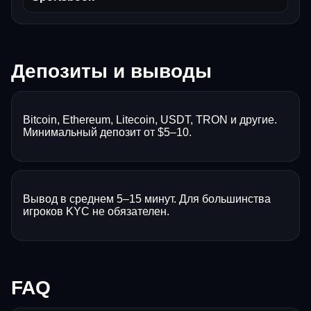
Депозиты и выводы
Bitcoin, Ethereum, Litecoin, USDT, TRON и другие.
Минимальный депозит от $5–10.
Вывод в среднем 5–15 минут. Для большинства
игроков KYC не обязателен.
FAQ