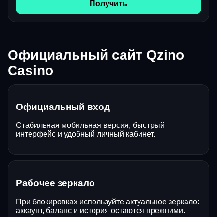
Получить
Официальный сайт Qzino
Casino
Официальный вход
Стабильная мобильная версия, быстрый
интерфейс и удобный личный кабинет.
Рабочее зеркало
При блокировках используйте актуальное зеркало:
аккаунт, баланс и история остаются прежними.