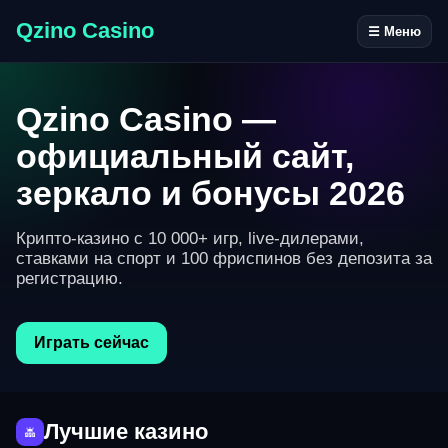
Qzino Casino
☰ Меню
Qzino Casino —
официальный сайт,
зеркало и бонусы 2026
Крипто-казино с 10 000+ игр, live-дилерами,
ставками на спорт и 100 фриспинов без депозита за
регистрацию.
Играть сейчас
Лучшие казино