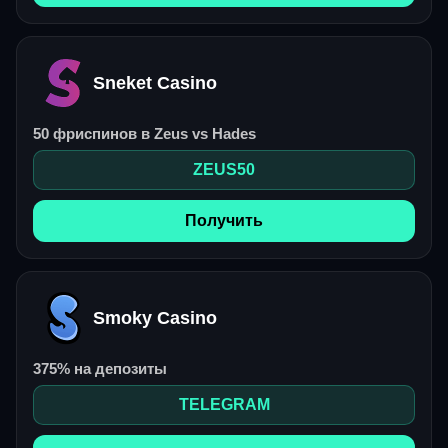
Sneket Casino
50 фриспинов в Zeus vs Hades
ZEUS50
Получить
Smoky Casino
375% на депозиты
TELEGRAM