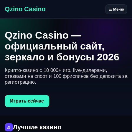
Qzino Casino
☰ Меню
Qzino Casino —
официальный сайт,
зеркало и бонусы 2026
Крипто-казино с 10 000+ игр, live-дилерами,
ставками на спорт и 100 фриспинов без депозита за
регистрацию.
Играть сейчас
Лучшие казино