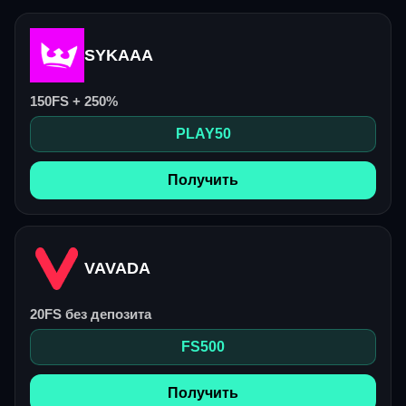
SYKAAA
150FS + 250%
PLAY50
Получить
VAVADA
20FS без депозита
FS500
Получить