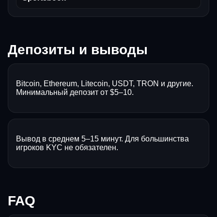
Депозиты и выводы
Bitcoin, Ethereum, Litecoin, USDT, TRON и другие.
Минимальный депозит от $5–10.
Вывод в среднем 5–15 минут. Для большинства
игроков KYC не обязателен.
FAQ