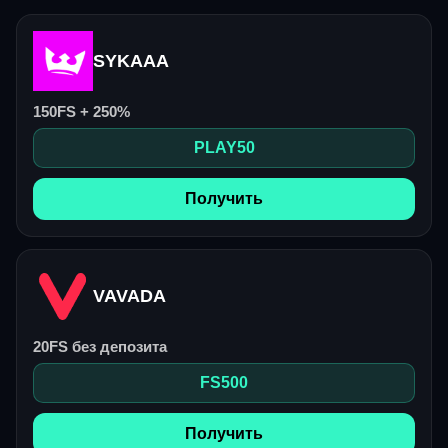
SYKAAA
150FS + 250%
PLAY50
Получить
VAVADA
20FS без депозита
FS500
Получить