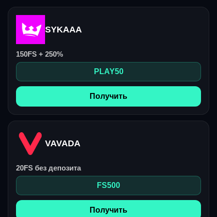
SYKAAA
150FS + 250%
PLAY50
Получить
VAVADA
20FS без депозита
FS500
Получить