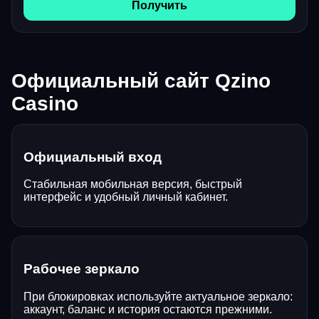
Получить
Официальный сайт Qzino
Casino
Официальный вход
Стабильная мобильная версия, быстрый
интерфейс и удобный личный кабинет.
Рабочее зеркало
При блокировках используйте актуальное зеркало:
аккаунт, баланс и история остаются прежними.